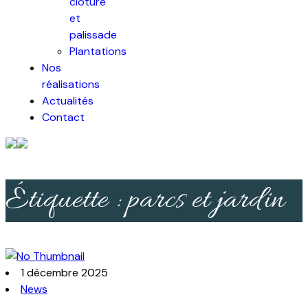
clôture
et
palissade
Plantations
Nos
réalisations
Actualités
Contact
Étiquette :
parcs et jardin
1 décembre 2025
News