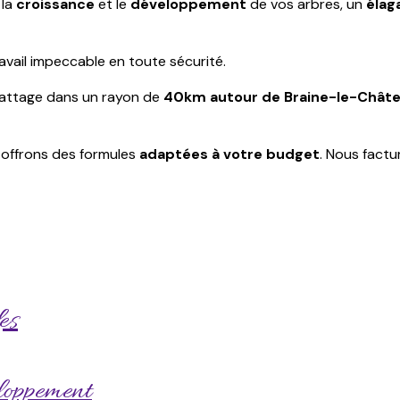
 la
croissance
et le
développement
de vos arbres, un
élag
avail impeccable en toute sécurité.
battage dans un rayon de
40km autour de Braine-le-Chât
 offrons des formules
adaptées à votre budget
. Nous factu
es
eloppement