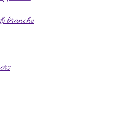
 de branche
ers