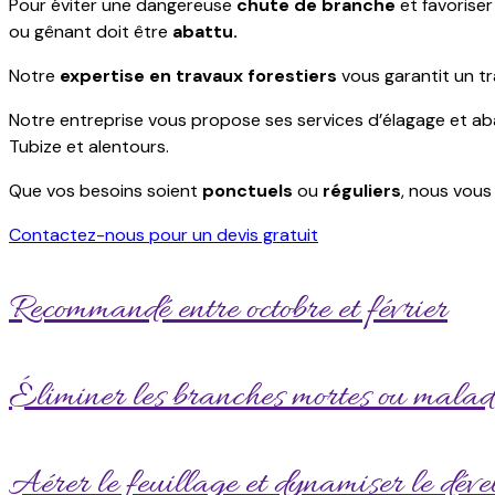
Pour éviter une dangereuse
chute de branche
et favoriser
ou gênant doit être
abattu.
Notre
expertise en travaux forestiers
vous garantit un tr
Notre entreprise vous propose ses services d’élagage et a
Tubize et alentours.
Que vos besoins soient
ponctuels
ou
réguliers
, nous vous
Contactez-nous pour un devis gratuit
Recommandé entre octobre et février
Éliminer les branches mortes ou malad
Aérer le feuillage et dynamiser le dév