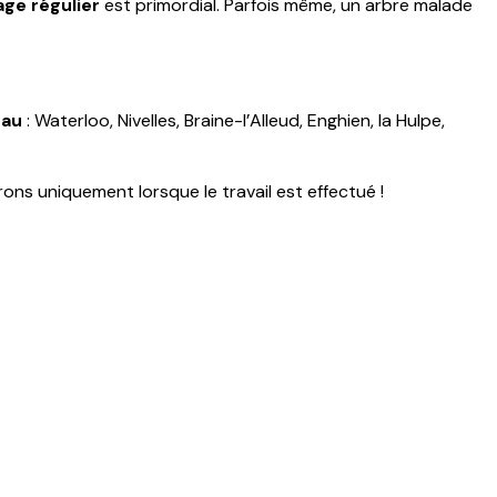
age régulier
est primordial. Parfois même, un arbre malade
eau
: Waterloo, Nivelles, Braine-l’Alleud, Enghien, la Hulpe,
rons uniquement lorsque le travail est effectué !